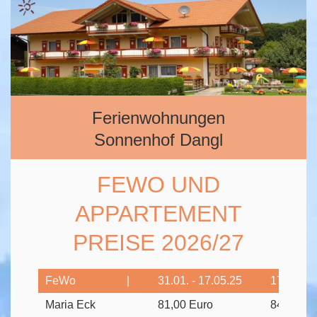
Ferienwohnungen
Sonnenhof Dangl
FEWO UND
APPARTEMENT
PREISE 2026/27
FeWo
|
31.01. - 17.05.25
17.05. - 
Maria Eck
81,00 Euro
84,00 Eu