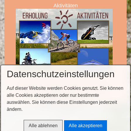
Aktivitäten
Datenschutzeinstellungen
Gästehaus Sonnenhof Inhaber: Fam. Dangl |
Auf dieser Website werden Cookies genutzt. Sie können
Telefon: +49 (0)8662 661156 | Internet:
alle Cookies akzeptieren oder nur bestimmte
www.sonnenhof-dangl.de
auswählen. Sie können diese Einstellungen jederzeit
ändern.
Startseite
Kontakt
Impressum
Datenschutz
AGB
Alle ablehnen
Alle akzeptieren